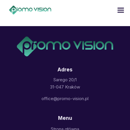
„Rapidiously integrate multimedia based resources whereas low-
risk high-yield technologies. Proactively innovate market
positioning products without negotiate timely synergy”
Adres
Sarego 20/1
31-047 Kraków
office@promo-vision.pl
Menu
Strona główna